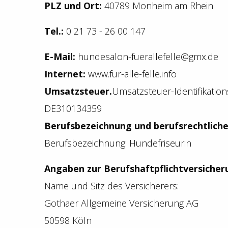
PLZ und Ort:
40789 Monheim am Rhein
Tel.:
0 21 73 - 26 00 147
E-Mail:
hundesalon-fuerallefelle@gmx.de
Internet:
www.für-alle-felle.info
Umsatzsteuer.
Umsatzsteuer-Identifikati
DE310134359
Berufsbezeichnung und berufsrechtlich
Berufsbezeichnung: Hundefriseurin
Angaben zur Berufshaftpflichtversicher
Name und Sitz des Versicherers:
Gothaer Allgemeine Versicherung AG
50598 Köln